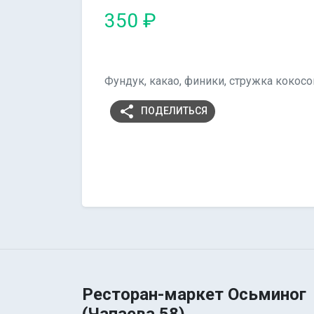
350 ₽
Фундук, какао, финики, стружка кокос
share
ПОДЕЛИТЬСЯ
Ресторан-маркет Осьминог
(Чапаева 58)