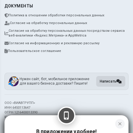
ДОКУМЕНТЫ
Политика в отношении обработки персональных данных
Согласие на обработку персональных данных
Согласие на обработку персональных данных посредством сервиса
веб-аналитики «Яндекс.Метрика» и AppMetrica
Согласие на информационную и рекламную рассылку
Пользовательское соглашение
Нужен сайт, бот, мобильное приложение
Написать
для вашего бизнеса доставки? Пишите!
ООО «ВИАВГРУПП»
ИНН 6450113647
ОГРН 1216400013390
phone_iphone
Юридический адрес: 410002, г. Саратов ул. ИМ. Лермонтова М.Ю., зд.37
close
Информация на сайте носит справочный характер и не является публичной
В приложении удобнее!
офертой