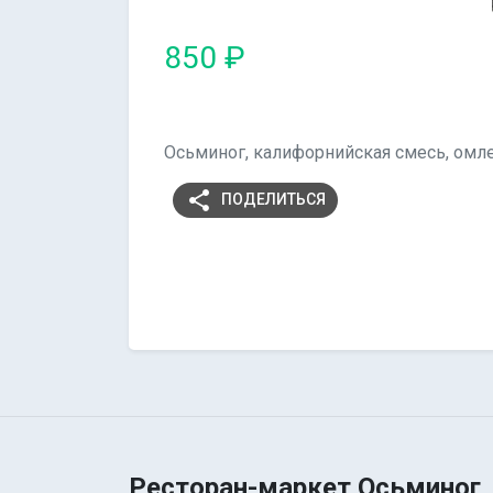
850 ₽
Осьминог, калифорнийская смесь, омле
share
ПОДЕЛИТЬСЯ
Ресторан-маркет Осьминог