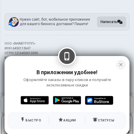
Нужен сайт, бот, мобильное приложение
Написать
для вашего бизнеса доставки? Пишите!
ООО «ВИАВГРУПП»
ИНН 6450113647
ОГРН 1216400013390
phone_iphone
Юридический адрес: 410002, г. Саратов ул. ИМ. Лермонтова М.Ю., зд.37
close
Информация на сайте носит справочный характер и не является публичной
В приложении удобнее!
офертой
Оформляйте заказы в пару кликов и получайте
©
2026 Ресторан Маркет Осьминог (Чапаева 58)
эксклюзивные скидки
0
КОРЗИНА
0 ₽
ГЛАВНАЯ
ВОЙТИ
flash_on
star
notifications_active
Используя сервис, вы принимаете условия
БЫСТРО
АКЦИИ
СТАТУСЫ
ПРИНЯТЬ
использования и соглашаетесь на работу метрических
систем. Подробнее
здесь