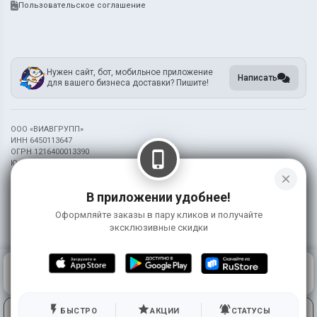
Пользовательское соглашение
Нужен сайт, бот, мобильное приложение
Написать
для вашего бизнеса доставки? Пишите!
ООО «ВИАВГРУПП»
ИНН 6450113647
ОГРН 1216400013390
phone_iphone
Юридический адрес: 410002, г. Саратов ул. ИМ. Лермонтова М.Ю., зд.37
close
Информация на сайте носит справочный характер и не является публичной
В приложении удобнее!
офертой
Оформляйте заказы в пару кликов и получайте
©
2026 Ресторан Маркет Осьминог (Чапаева 58)
эксклюзивные скидки
0
КОРЗИНА
0 ₽
ГЛАВНАЯ
ВОЙТИ
flash_on
star
notifications_active
Используя сервис, вы принимаете условия
БЫСТРО
АКЦИИ
СТАТУСЫ