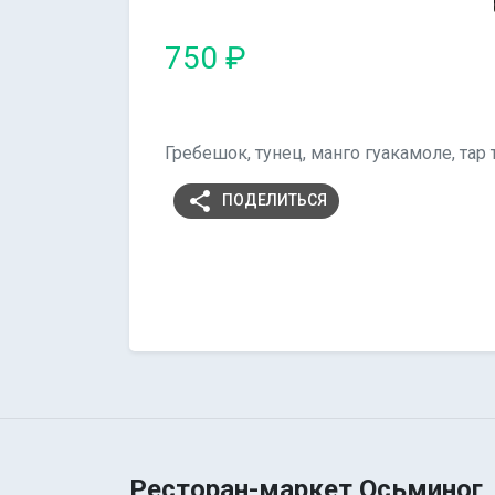
750 ₽
Гребешок, тунец, манго гуакамоле, тар 
share
ПОДЕЛИТЬСЯ
Ресторан-маркет Осьминог