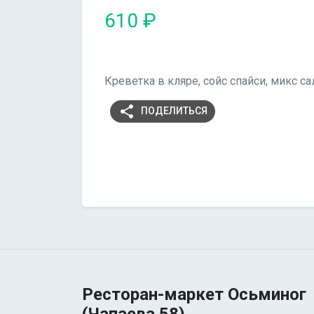
610 ₽
Креветка в кляре, сойс спайси, микс сал
share
ПОДЕЛИТЬСЯ
Ресторан-маркет Осьминог
(Чапаева 58)